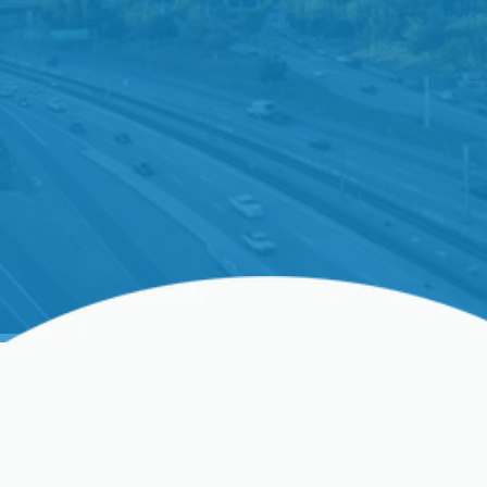
Prevenga reparaciones costosas con el
mantenimiento experto de aire acondicionado en
Fresno, CA, de Precision Heating &amp; Cooling.
Disfrute de un hogar cómodo durante todo el
año. ¡Reserve el servicio hoy!
Mantenimiento De Aire
Acondicionado En Fresno,
CA, Y Áreas Circundantes