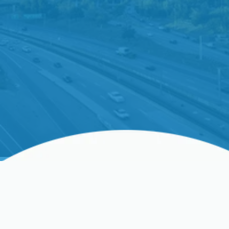
Repare su sistema de refrigeración rápidamente
con reparación de aire acondicionado en Santa
Clara, CA de Precision Heating & Cooling.
¡Contáctenos hoy para programar servicios
profesionales de aire acondicionado!
Servicios Expertos De
Reparación De Aire
Acondicionado