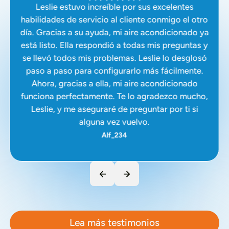
Leslie estuvo increíble por sus excelentes
habilidades de servicio al cliente conmigo el otro
día. Gracias a su ayuda, mi aire acondicionado ya
está listo. Ella respondió a todas mis preguntas y
se llevó todos mis problemas. Leslie lo desglosó
paso a paso para configurarlo más fácilmente.
Ahora, gracias a ella, mi aire acondicionado
funciona perfectamente. Te lo agradezco mucho,
Leslie, y me aseguraré de preguntar por ti si
alguna vez vuelvo.
Alf_234
Lea más testimonios