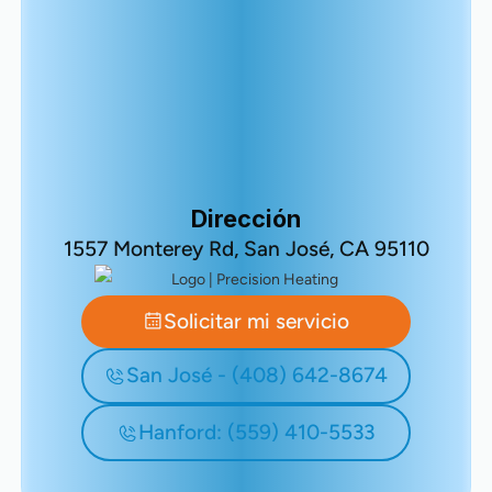
Dirección
1557 Monterey Rd, San José, CA 95110
Solicitar mi servicio
San José - (408) 642-8674
Hanford: (559) 410-5533