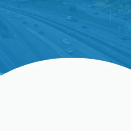
Precision Heating & Cooling ofrece servicio
completo de aire acondicionado en Hanford, CA
para mantener su sistema fresco y confiable
durante todo el verano. Reserve su servicio de
aire acondicionado.
¿Tienes Problemas Con El
Aire Acondicionado En El
Calor?