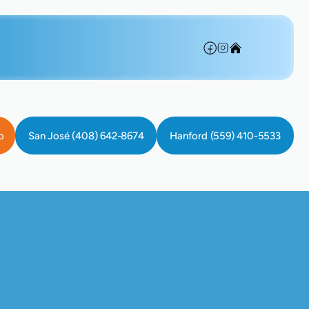
o
San José (408) 642-8674
Hanford (559) 410-5533