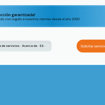
ección garantizada!
ndo con orgullo a nuestros clientes desde el año 2000
 de servicios
Acerca de
ES
Solicitar servici
Home
Service
Reparación De Mini-Split En Hanford, CA