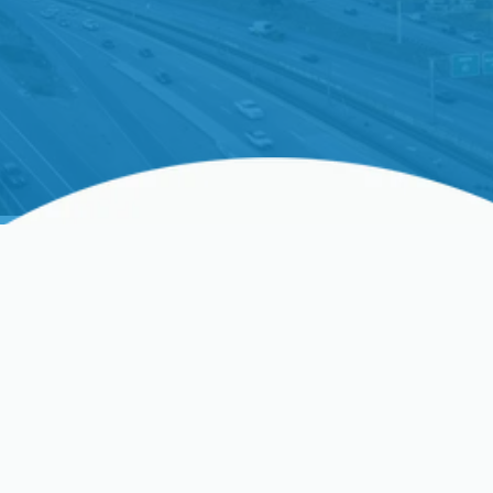
Por qué es importante la
reparación oportuna de mini-
splits en Sunnyvale
El clima mediterráneo de Sunnyvale trae veranos