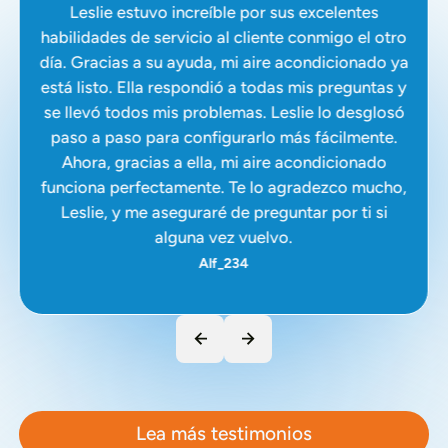
Leslie estuvo increíble por sus excelentes
habilidades de servicio al cliente conmigo el otro
día. Gracias a su ayuda, mi aire acondicionado ya
está listo. Ella respondió a todas mis preguntas y
se llevó todos mis problemas. Leslie lo desglosó
paso a paso para configurarlo más fácilmente.
Ahora, gracias a ella, mi aire acondicionado
funciona perfectamente. Te lo agradezco mucho,
Leslie, y me aseguraré de preguntar por ti si
alguna vez vuelvo.
Alf_234
Lea más testimonios