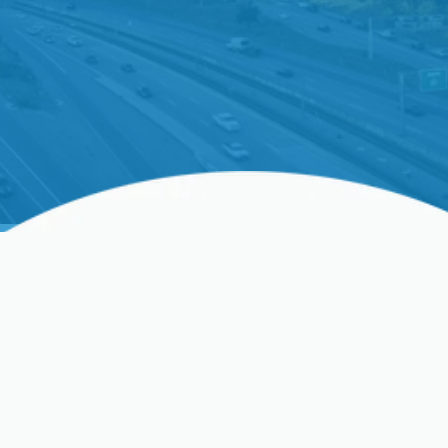
Instalación Experta De
Bombas De Calor En Palo
Alto, CA
Palo Alto, con su mezcla única de innovación y