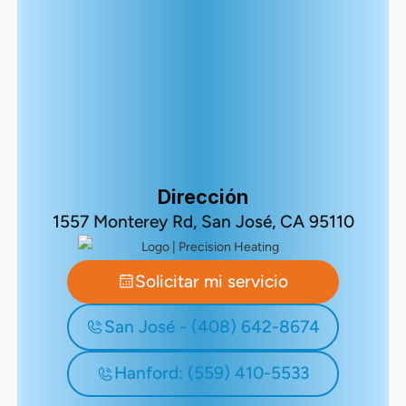
Dirección
1557 Monterey Rd, San José, CA 95110
Solicitar mi servicio
San José - (408) 642-8674
Hanford: (559) 410-5533