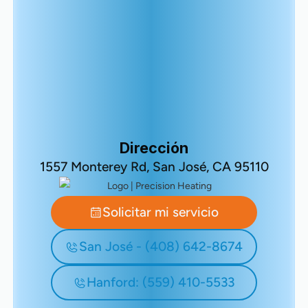
Dirección
1557 Monterey Rd, San José, CA 95110
Solicitar mi servicio
San José - (408) 642-8674
Hanford: (559) 410-5533