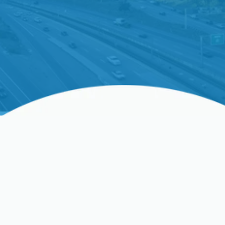
¿Tienes Problemas Con La
Calefacción?
A medida que las noches frías comienzan a llegar a
California Central, la calefacción de tu hogar es
crítica. Necesitas una solución confiable y rápida