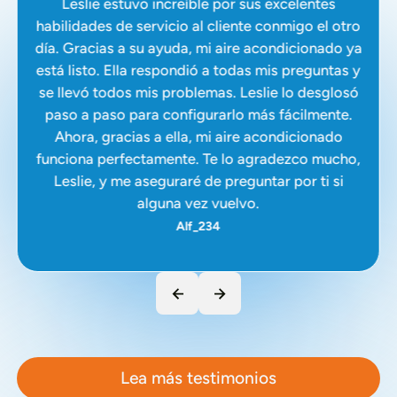
Leslie estuvo increíble por sus excelentes
habilidades de servicio al cliente conmigo el otro
día. Gracias a su ayuda, mi aire acondicionado ya
está listo. Ella respondió a todas mis preguntas y
se llevó todos mis problemas. Leslie lo desglosó
paso a paso para configurarlo más fácilmente.
Ahora, gracias a ella, mi aire acondicionado
funciona perfectamente. Te lo agradezco mucho,
Leslie, y me aseguraré de preguntar por ti si
alguna vez vuelvo.
Alf_234
Lea más testimonios