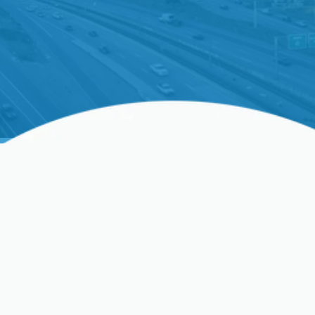
Servicios Expertos De
Reemplazo De
Calefacción En Clovis, CA
Asegurar que su hogar se mantenga cómodo
durante cada temporada es primordial, y un sistema