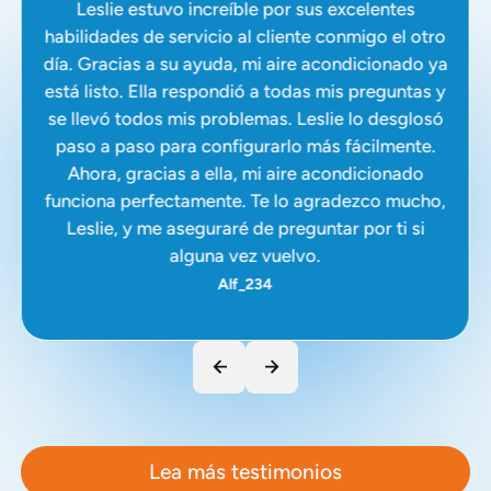
Leslie estuvo increíble por sus excelentes
habilidades de servicio al cliente conmigo el otro
día. Gracias a su ayuda, mi aire acondicionado ya
está listo. Ella respondió a todas mis preguntas y
se llevó todos mis problemas. Leslie lo desglosó
paso a paso para configurarlo más fácilmente.
Ahora, gracias a ella, mi aire acondicionado
funciona perfectamente. Te lo agradezco mucho,
Leslie, y me aseguraré de preguntar por ti si
alguna vez vuelvo.
Alf_234
Lea más testimonios