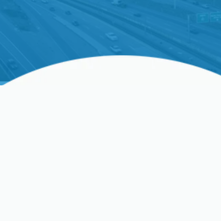
Servicios Integrales De
HVAC Para Hogares Y
Negocios En Los Gatos
En Los Gatos, donde los veranos soleados y cálidos
dan paso a inviernos frescos y nítidos, un sistema
de HVAC completamente funcional no es un lujo, es