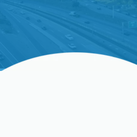
Filtración De Aire En El
Hogar En Cupertino, CA
El aire interior limpio es una de las principales
preocupaciones para los hogares de Cupertino.
Entre el polen estacional, las emisiones de