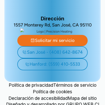
Dirección
1557 Monterey Rd, San José, CA 95110
Solicitar mi servicio
San José - (408) 642-8674
Hanford: (559) 410-5533
Política de privacidad
Términos de servicio
Política de cookies
Declaración de accesibilidad
Mapa del sitio
Diseñado y desarrollado por
GRUPO WEB CI