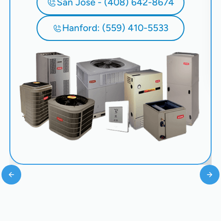
San José - (408) 642-8674
Hanford: (559) 410-5533