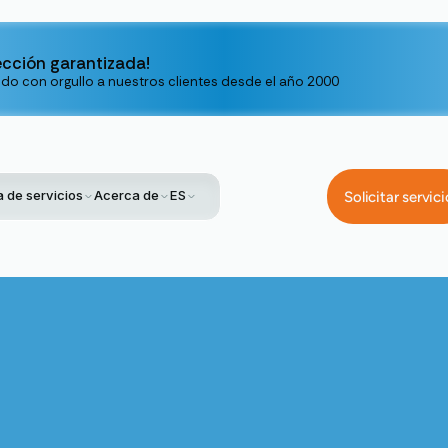
ección garantizada!
ndo con orgullo a nuestros clientes desde el año 2000
 de servicios
Acerca de
ES
Solicitar servici
me
Service
Filtración De Aire Para Todo El Hogar En Los Gatos