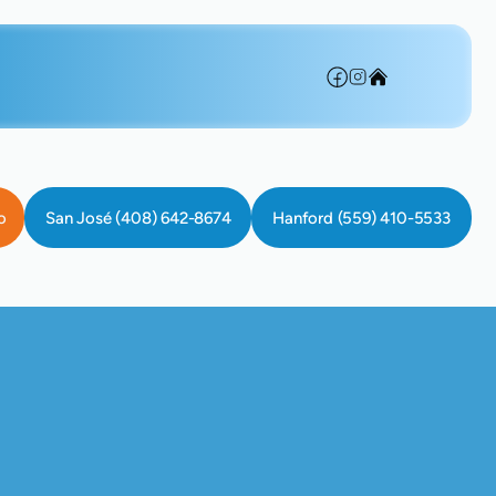
o
San José (408) 642-8674
Hanford (559) 410-5533
, CA