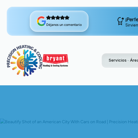
¡Perf
Sirvie
Déjanos un comentario
Servicios
Área
Home
Blog
La Mejor