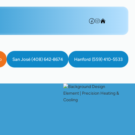
o
San José (408) 642-8674
Hanford (559) 410-5533
n Proveedor De Servicios