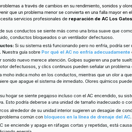
roblemas a través de cambios en su rendimiento, sonidos y olor
nir que un problema menor se convierta en una falla mayor en el
ecesita servicios profesionales de
reparación de AC Los Gato
 de sus conductos se siente más como una brisa suave que como u
truido, conductos bloqueados o un ventilador defectuoso.
ductos:
Si su sistema está funcionando pero no enfría, podría ser
. Nuestra guía sobre
Por qué el AC no enfría adecuadamente
r sonido nuevo merece atención. Golpes sugieren una parte suelta
otor defectuosos, y clics continuos pueden señalar un problema 
a moho indica moho en los conductos, mientras que un olor a qu
quiere que apague el sistema de inmediato. Olores químicos puede
 su hogar se siente pegajoso incluso con el AC encendido, su sist
a. Esto podría deberse a una unidad de tamaño inadecuado o c
cos alrededor de su unidad interior sugieren un desagüe de con
n problema común con
bloqueos en la línea de drenaje del AC
.
AC se enciende y apaga en ráfagas cortas y repetidas, está caus
iciando energía.