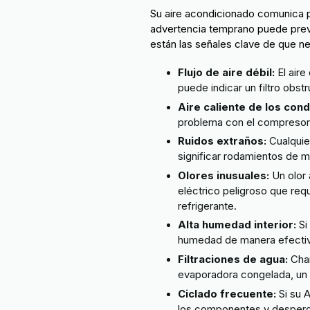
Su aire acondicionado comunica p
advertencia temprano puede preve
están las señales clave de que n
Flujo de aire débil:
El aire
puede indicar un filtro obs
Aire caliente de los con
problema con el compresor
Ruidos extraños:
Cualquie
significar rodamientos de m
Olores inusuales:
Un olor 
eléctrico peligroso que re
refrigerante.
Alta humedad interior:
Si
humedad de manera efectiv
Filtraciones de agua:
Char
evaporadora congelada, u
Ciclado frecuente:
Si su 
los componentes y desperd