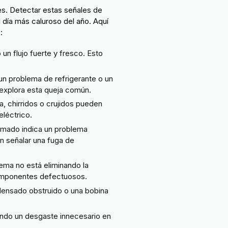
es. Detectar estas señales de
 día más caluroso del año. Aquí
s
:
n flujo fuerte y fresco. Esto
 un problema de refrigerante o un
explora esta queja común.
, chirridos o crujidos pueden
eléctrico.
emado indica un problema
n señalar una fuga de
ema no está eliminando la
omponentes defectuosos.
densado obstruido o una bobina
ando un desgaste innecesario en