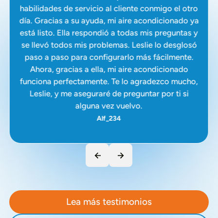
habilidades de servicio al cliente conmigo el otro
día. Gracias a su ayuda, mi aire acondicionado ya
está listo. Ella respondió a todas mis preguntas y
se llevó todos mis problemas. Leslie lo desglosó
paso a paso para configurarlo más fácilmente.
Ahora, gracias a ella, mi aire acondicionado
funciona perfectamente. Te lo agradezco mucho,
Leslie, y me aseguraré de preguntar por ti si
alguna vez vuelvo.
Alf_234
Lea más testimonios