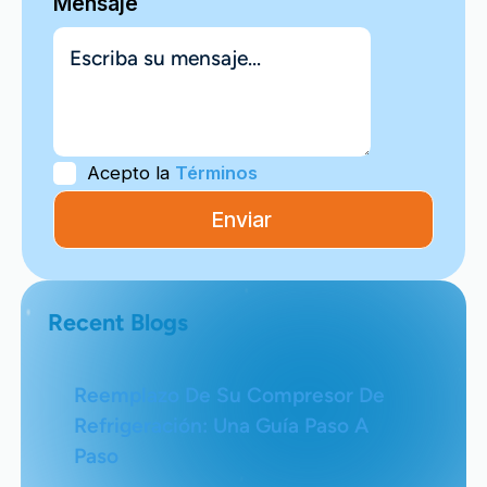
Mensaje
Acepto la
Términos
Recent Blogs
Reemplazo De Su Compresor De
Refrigeración: Una Guía Paso A
Paso