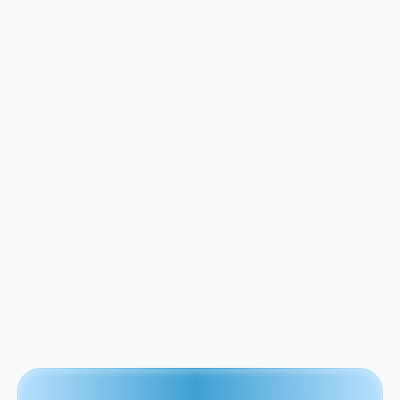
calefacción radiante? Los
especialistas en reparación
de San José están aquí
Discover essential tips to keep your home
in top shape.
View All