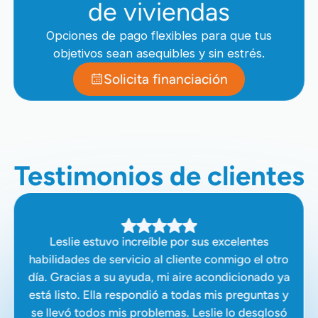
de viviendas
Opciones de pago flexibles para que tus
objetivos sean asequibles y sin estrés.
Solicita financiación
Testimonios de clientes
Leslie estuvo increíble por sus excelentes
habilidades de servicio al cliente conmigo el otro
día. Gracias a su ayuda, mi aire acondicionado ya
está listo. Ella respondió a todas mis preguntas y
se llevó todos mis problemas. Leslie lo desglosó