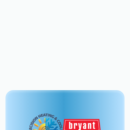
de San José están aquí
Discover essential tips to keep your home
in top shape.
View All