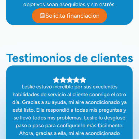
objetivos sean asequibles y sin estrés.
Solicita financiación
Testimonios de clientes
Leslie estuvo increíble por sus excelentes
habilidades de servicio al cliente conmigo el otro
día. Gracias a su ayuda, mi aire acondicionado ya
está listo. Ella respondió a todas mis preguntas y
se llevó todos mis problemas. Leslie lo desglosó
paso a paso para configurarlo más fácilmente.
Ahora, gracias a ella, mi aire acondicionado