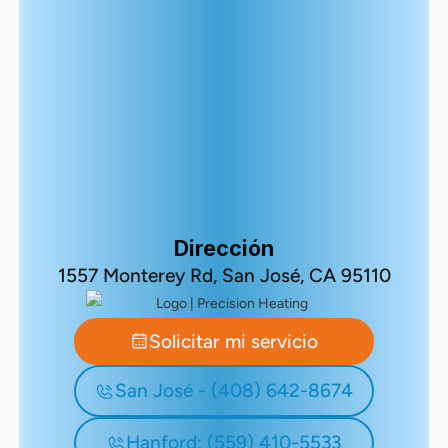
Dirección
1557 Monterey Rd, San José, CA 95110
Solicitar mi servicio
San José - (408) 642-8674
Hanford: (559) 410-5533