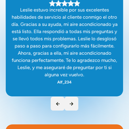
Leslie estuvo increíble por sus excelentes
habilidades de servicio al cliente conmigo el otro
día. Gracias a su ayuda, mi aire acondicionado ya
está listo. Ella respondió a todas mis preguntas y
se llevó todos mis problemas. Leslie lo desglosó
paso a paso para configurarlo más fácilmente.
Ahora, gracias a ella, mi aire acondicionado
funciona perfectamente. Te lo agradezco mucho,
Leslie, y me aseguraré de preguntar por ti si
alguna vez vuelvo.
Alf_234