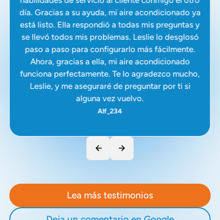
habilidades de servicio al cliente conmigo el otro
día. Gracias a su ayuda, mi aire acondicionado ya
está listo. Ella respondió a todas mis preguntas y
se llevó todos mis problemas. Leslie lo desglosó
paso a paso para configurarlo más fácilmente.
Ahora, gracias a ella, mi aire acondicionado
funciona perfectamente. Te lo agradezco mucho,
Leslie, y me aseguraré de preguntar por ti si
alguna vez vuelvo.
Alf_234
Lea más testimonios
Deja un comentario en Google