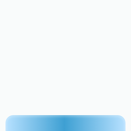
calefacción radiante? Los
especialistas en reparación
de San José están aquí
Discover essential tips to keep your home
in top shape.
View All