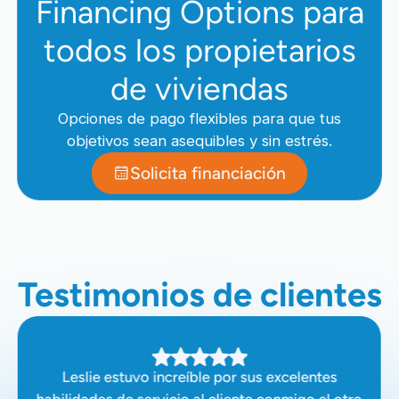
Financing Options para
todos los propietarios
de viviendas
Opciones de pago flexibles para que tus
objetivos sean asequibles y sin estrés.
Solicita financiación
Testimonios de clientes
Leslie estuvo increíble por sus excelentes