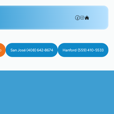
o
San José (408) 642-8674
Hanford (559) 410-5533
Clara, CA