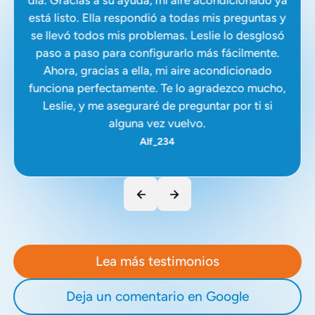
está listo. Ella respondió a todas mis preguntas y
se llevó todos mis problemas. Leslie lo desglosó
paso a paso para configurarlo más fácilmente.
Ahora, gracias a ella, mi aire acondicionado
funciona perfectamente. Te lo agradezco mucho,
Leslie, y me aseguraré de preguntar por ti si
alguna vez vuelvo.
Alf_234
Lea más testimonios
Deja un comentario en Google