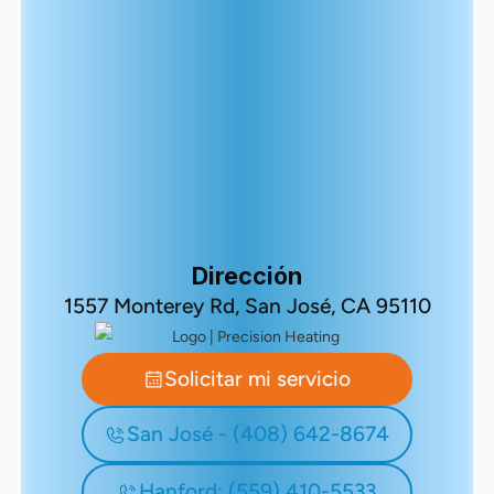
Dirección
1557 Monterey Rd, San José, CA 95110
Solicitar mi servicio
San José - (408) 642-8674
Hanford: (559) 410-5533