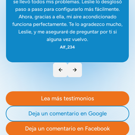
se llevó todos mis problemas. Leslie lo desglosó
paso a paso para configurarlo más fácilmente.
Ahora, gracias a ella, mi aire acondicionado
funciona perfectamente. Te lo agradezco mucho,
Leslie, y me aseguraré de preguntar por ti si
alguna vez vuelvo.
Alf_234
Lea más testimonios
Deja un comentario en Google
Deja un comentario en Facebook