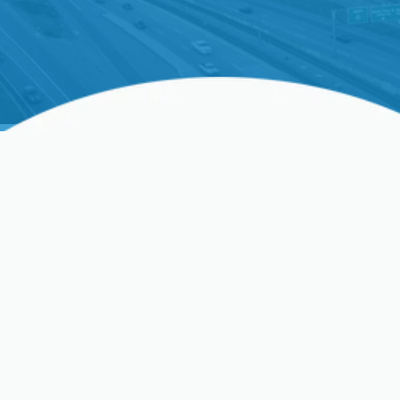
Optimiza Tu Comodidad
Con Un Servicio
Profesional De
Mantenimiento De HVAC
En Santa Clara, CA
Mantener un ambiente hogareño cómodo en
Santa