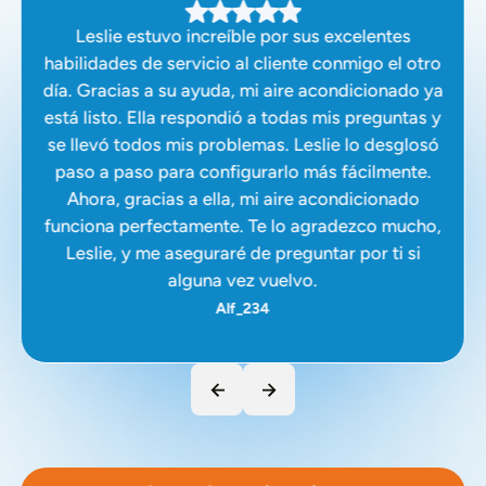
Leslie estuvo increíble por sus excelentes
habilidades de servicio al cliente conmigo el otro
día. Gracias a su ayuda, mi aire acondicionado ya
está listo. Ella respondió a todas mis preguntas y
se llevó todos mis problemas. Leslie lo desglosó
paso a paso para configurarlo más fácilmente.
Ahora, gracias a ella, mi aire acondicionado
funciona perfectamente. Te lo agradezco mucho,
Leslie, y me aseguraré de preguntar por ti si
alguna vez vuelvo.
Alf_234