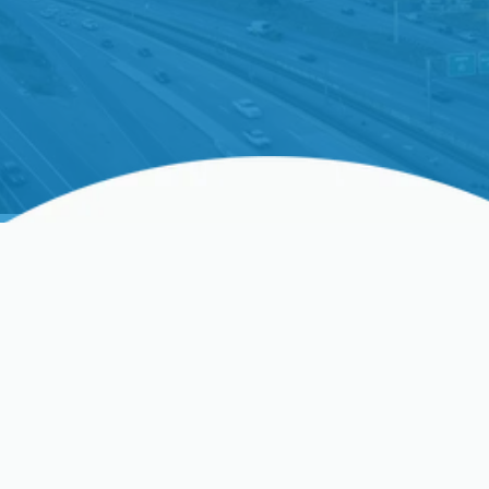
¿Luchando Con La
Refrigeración Comercial
No Confiable?
¿Está fallando o funcionando ineficientemente su
sistema de refrigeración comercial? Precision