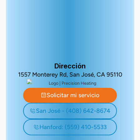
Dirección
1557 Monterey Rd, San José, CA 95110
Solicitar mi servicio
San José - (408) 642-8674
Hanford: (559) 410-5533