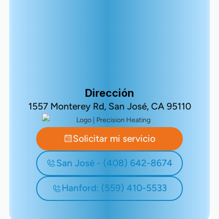
Dirección
1557 Monterey Rd, San José, CA 95110
Solicitar mi servicio
San José - (408) 642-8674
Hanford: (559) 410-5533