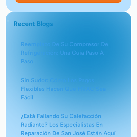
Recent Blogs
Reemplazo De Su Compresor De
Refrigeración: Una Guía Paso A
Paso
Sin Sudor: Cómo Los Pagos
Flexibles Hacen Que HVAC Sea
Fácil
¿Está Fallando Su Calefacción
Radiante? Los Especialistas En
Reparación De San José Están Aquí