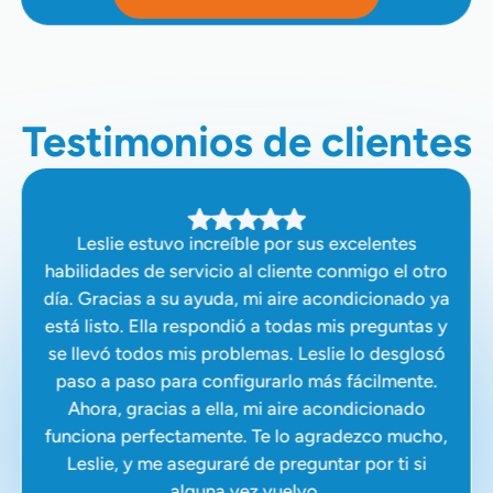
Testimonios de clientes
Leslie estuvo increíble por sus excelentes
habilidades de servicio al cliente conmigo el otro
día. Gracias a su ayuda, mi aire acondicionado ya
está listo. Ella respondió a todas mis preguntas y
se llevó todos mis problemas. Leslie lo desglosó
paso a paso para configurarlo más fácilmente.
Ahora, gracias a ella, mi aire acondicionado
funciona perfectamente. Te lo agradezco mucho,
Leslie, y me aseguraré de preguntar por ti si
alguna vez vuelvo.