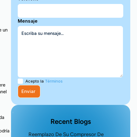
,
Mensaje
e un
Acepto la
Términos
ere
anel
eda
Recent Blogs
odría
Reemplazo De Su Compresor De