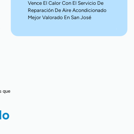
Vence El Calor Con El Servicio De
Reparación De Aire Acondicionado
Mejor Valorado En San José
e
s que
do