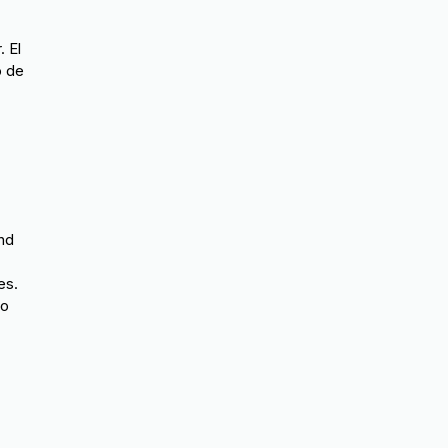
. El
o de
and
es.
io