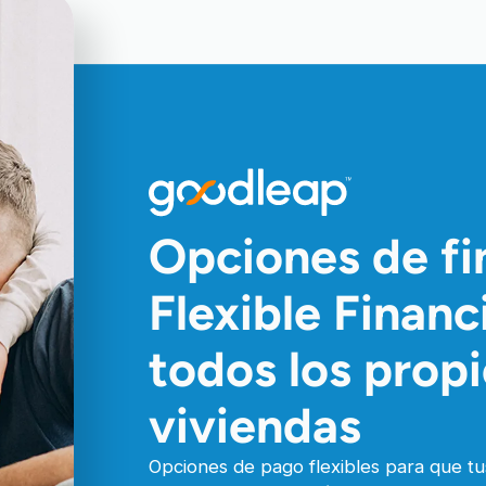
Opciones de fi
Flexible Finan
todos los propi
viviendas
Opciones de pago flexibles para que tu