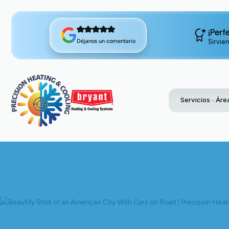
¡Perf
Sirvie
Déjanos un comentario
Servicios
Área
Home
Blog
Po