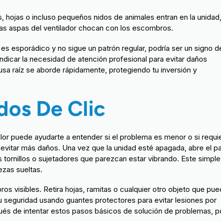
hojas o incluso pequeños nidos de animales entran en la unidad
 las aspas del ventilador chocan con los escombros.
do es esporádico y no sigue un patrón regular, podría ser un signo d
dicar la necesidad de atención profesional para evitar daños
usa raíz se aborde rápidamente, protegiendo tu inversión y
dos De Clic
lor puede ayudarte a entender si el problema es menor o si requi
evitar más daños. Una vez que la unidad esté apagada, abre el p
s tornillos o sujetadores que parezcan estar vibrando. Este simple
ezas sueltas.
os visibles. Retira hojas, ramitas o cualquier otro objeto que pu
 tu seguridad usando guantes protectores para evitar lesiones por
pués de intentar estos pasos básicos de solución de problemas, p