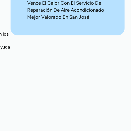
Vence El Calor Con El Servicio De
Reparación De Aire Acondicionado
Mejor Valorado En San José
n los
ayuda