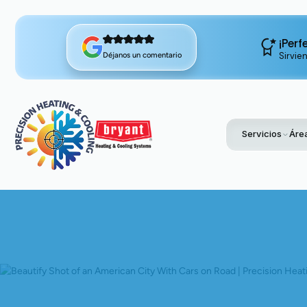
¡Perf
Sirvie
Déjanos un comentario
Servicios
Área
Home
Blog
La 