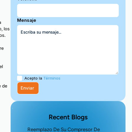
Mensaje
a
, los
os.
re
el
Acepto la
Términos
e de
Recent Blogs
Reemplazo De Su Compresor De