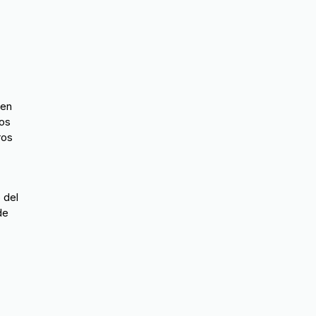
den
los
ros
 del
de