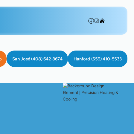
o
San José (408) 642-8674
Hanford (559) 410-5533
ad Del Aire Interior