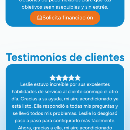
objetivos sean asequibles y sin estrés.
Solicita financiación
Testimonios de clientes
Leslie estuvo increíble por sus excelentes
habilidades de servicio al cliente conmigo el otro
día. Gracias a su ayuda, mi aire acondicionado ya
está listo. Ella respondió a todas mis preguntas y
se llevó todos mis problemas. Leslie lo desglosó
paso a paso para configurarlo más fácilmente.
Ahora, gracias a ella, mi aire acondicionado