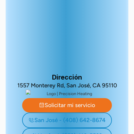
Dirección
1557 Monterey Rd, San José, CA 95110
Solicitar mi servicio
San José - (408) 642-8674