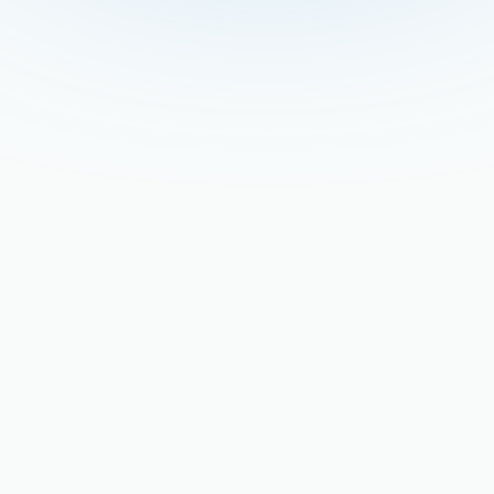
Home
Reemplazo de su
compresor de
refrigeración: una guía